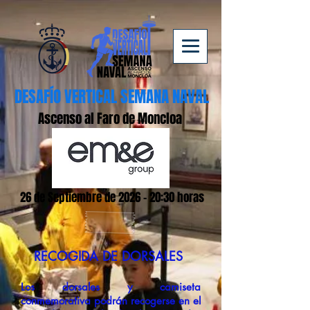
DESAFÍO VERTICAL SEMANA NAVAL
Ascenso al Faro de Moncloa
26 de Septiembre de 2026 - 20:30 horas
RECOGIDA DE DORSALES
Los dorsales y camiseta
conmemorativa podrán recogerse en el