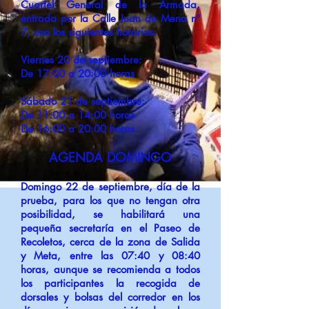
Cuartel General de la Armada,
entrada por la Calle Juan de Mena nº
7, con los siguientes horarios:
Viernes 20 de septiembre:
De 17:00 a 20:00 horas
Sábado 21 de septiembre:
De 11:00 a 14:00 horas
De 16:00 a 20:00 horas
AGENDA DOMINGO
Domingo 22 de septiembre, día de la
prueba, para los que no tengan otra
posibilidad, se habilitará una
pequeña secretaría en el Paseo de
Recoletos, cerca de la zona de Salida
y Meta, entre las 07:40 y 08:40
horas, aunque se recomienda a todos
los participantes la recogida de
dorsales y bolsas del corredor en los